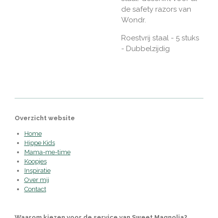
de safety razors van
Wondr.
Roestvrij staal - 5 stuks
- Dubbelzijdig
Overzicht website
Home
Hippe Kids
Mama-me-time
Koopjes
Inspiratie
Over mij
Contact
Waarom kiezen voor de service van Sweet Magnolia?