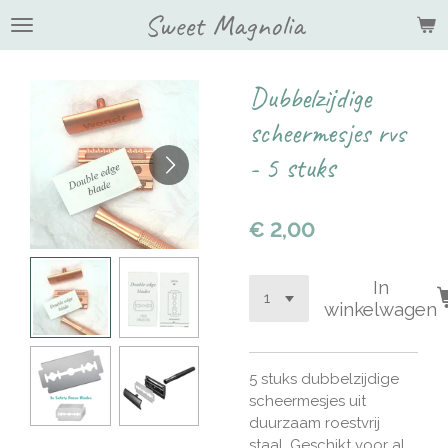
Sweet Magnolia
Ga
direct
naar
de
Dubbelzijdige
hoofdinhoud
scheermesjes rvs
- 5 stuks
€ 2,00
In
winkelwagen
5 stuks dubbelzijdige
scheermesjes uit
duurzaam roestvrij
staal. Geschikt voor al