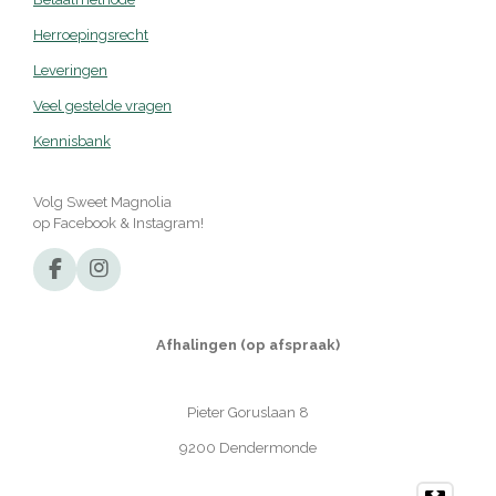
Herroepingsrecht
Leveringen
Veel gestelde vragen
Kennisbank
Volg Sweet Magnolia
op Facebook & Instagram!
F
I
a
n
c
s
e
t
Afhalingen (op afspraak)
b
a
o
g
o
r
Pieter Goruslaan 8
k
a
m
9200 Dendermonde