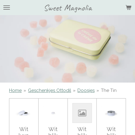
Sweet Magnolia
Ga
direct
naar
de
hoofdinhoud
Home
»
Geschenkjes Ottodil
»
Doosjes
»
The Tin
Wit
Wit
Wit
Wit