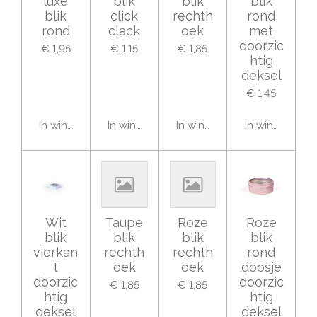
luxe
blik
blik
blik
blik
click
rechth
rond
rond
clack
oek
met
doorzic
€ 1,95
€ 1,15
€ 1,85
htig
deksel
€ 1,45
In winkelwagen
In winkelwagen
In winkelwagen
In winkelwage
Wit
Taupe
Roze
Roze
blik
blik
blik
blik
vierkan
rechth
rechth
rond
t
oek
oek
doosje
doorzic
doorzic
€ 1,85
€ 1,85
htig
htig
deksel
deksel