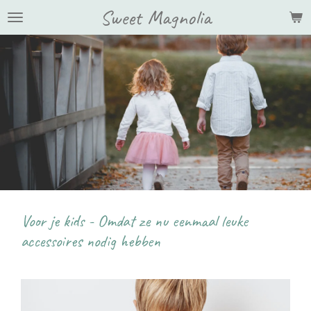
Sweet Magnolia
Ga
direct
naar
de
hoofdinhoud
Voor je kids - Omdat ze nu eenmaal leuke
accessoires nodig hebben