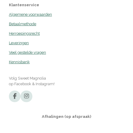
Klantenservice
Algemene voorwaarden
Betaalmethode
Herroepingsrecht
Leveringen
Veel gestelde vragen
Kennisbank
Volg Sweet Magnolia
op Facebook & Instagram!
F
I
a
n
c
s
e
t
Afhalingen (op afspraak)
b
a
o
g
o
r