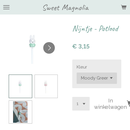
Sweet Magnolia
Ga
direct
naar
de
Nijntje - Potlood
hoofdinhoud
€ 3,15
Kleur
In
winkelwagen