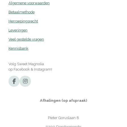
Algemene voorwaarden
Betaalmethode
Herroepingsrecht
Leveringen
Veel gestelde vragen
Kennisbank
Volg Sweet Magnolia
op Facebook & Instagram!
F
I
a
n
c
s
e
t
Afhalingen (op afspraak)
b
a
o
g
o
r
Pieter Goruslaan 8
k
a
m
9200 Dendermonde