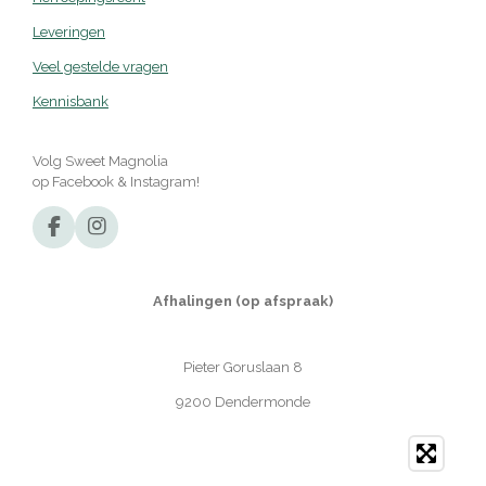
Leveringen
Veel gestelde vragen
Kennisbank
Volg Sweet Magnolia
op Facebook & Instagram!
F
I
a
n
c
s
e
t
Afhalingen (op afspraak)
b
a
o
g
o
r
Pieter Goruslaan 8
k
a
m
9200 Dendermonde