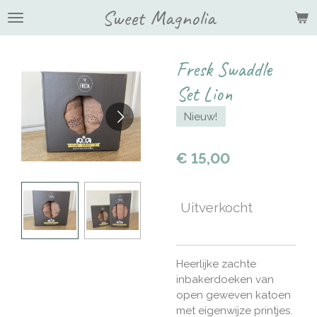
Sweet Magnolia
Ga
direct
naar
de
Fresk Swaddle
hoofdinhoud
Set Lion
Nieuw!
€ 15,00
Uitverkocht
Heerlijke zachte
inbakerdoeken van
open geweven katoen
met eigenwijze printjes.