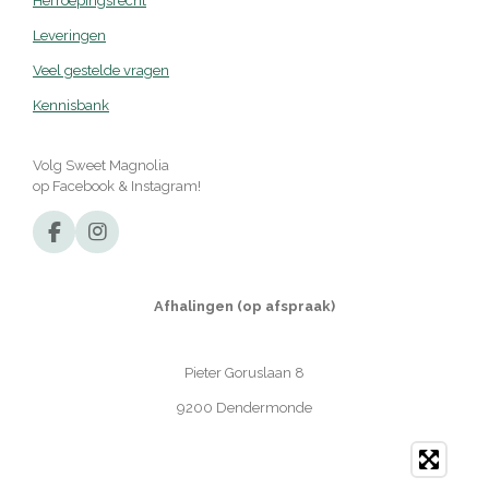
Herroepingsrecht
Leveringen
Veel gestelde vragen
Kennisbank
Volg Sweet Magnolia
op Facebook & Instagram!
F
I
a
n
c
s
e
t
Afhalingen (op afspraak)
b
a
o
g
o
r
Pieter Goruslaan 8
k
a
m
9200 Dendermonde