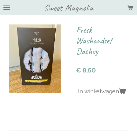
Sweet Magnolia
Ga
direct
naar
de
Fresk
hoofdinhoud
Washandset
Dachsy
€ 8,50
In winkelwagen