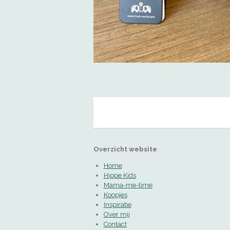
Overzicht website
Home
Hippe Kids
Mama-me-time
Koopjes
Inspiratie
Over mij
Contact