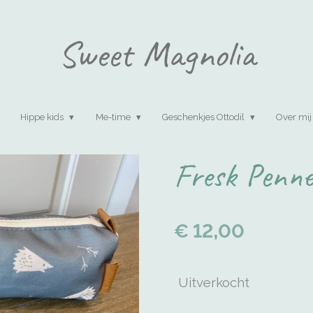
Sweet Magnolia
Hippe kids
Me-time
Geschenkjes Ottodil
Over mij
Fresk Penn
€ 12,00
Uitverkocht