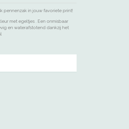
sk pennenzak in jouw favoriete print!
kleur met egeltjes . Een onmisbaar
evig en waterafstotend dankzij het
l