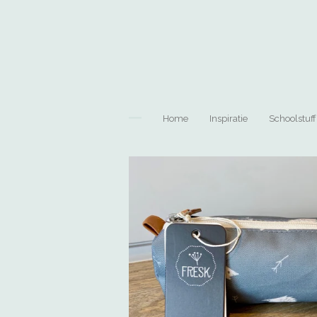
Ga
direct
naar
de
hoofdinhoud
Home
Inspiratie
Schoolstuff