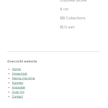
Dubbele sticker
8 cm
BB Collections
BLS-440
Overzicht website
Home
Hippe Kids
Mama-me-time
Koopjes
Inspiratie
Over mij
Contact