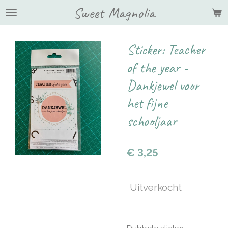
Sweet Magnolia
Ga
direct
naar
de
Sticker: Teacher
hoofdinhoud
of the year -
Dankjewel voor
het fijne
schooljaar
€ 3,25
Uitverkocht