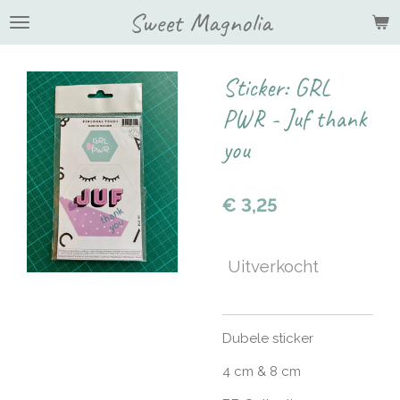
Sweet Magnolia
Ga
direct
naar
de
Sticker: GRL
hoofdinhoud
PWR - Juf thank
you
€ 3,25
Uitverkocht
Dubele sticker
4 cm & 8 cm