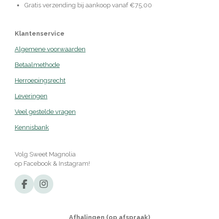
Gratis verzending bij aankoop vanaf €75,00
Klantenservice
Algemene voorwaarden
Betaalmethode
Herroepingsrecht
Leveringen
Veel gestelde vragen
Kennisbank
Volg Sweet Magnolia
op Facebook & Instagram!
F
I
a
n
c
s
e
t
Afhalingen (op afspraak)