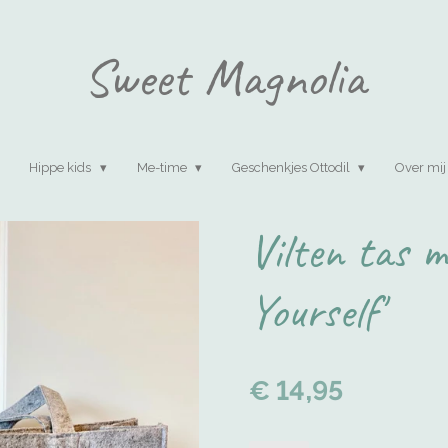
Sweet Magnolia
Hippe kids
Me-time
Geschenkjes Ottodil
Over mij
Vilten tas m
Yourself'
€ 14,95