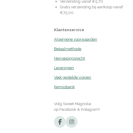
Verzending vanaf €5,70
Gratis verzending bij aankoop vanaf
€75,00
Klantenservice
Algemene voorwaarden
Betaalmethode
Herroepingsrecht
Leveringen
Veel gestelde vragen
Kennisbank
Volg Sweet Magnolia
op Facebook & Instagram!
F
I
a
n