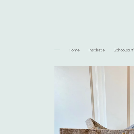
Ga
direct
naar
de
hoofdinhoud
Home
Inspiratie
Schoolstuff