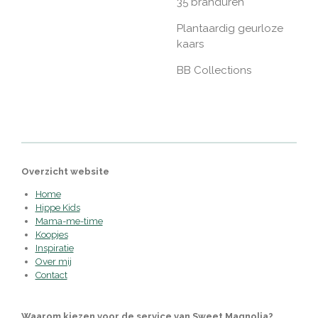
35 branduren
Plantaardig geurloze
kaars
BB Collections
Overzicht website
Home
Hippe Kids
Mama-me-time
Koopjes
Inspiratie
Over mij
Contact
Waarom kiezen voor de service van Sweet Magnolia?