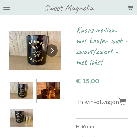
Sweet Magnolia
Ga
direct
naar
de
Kaars medium
hoofdinhoud
met houten wiek -
zwart/zwart -
met tekst
€ 15,00
In winkelwagen
H: 10 cm