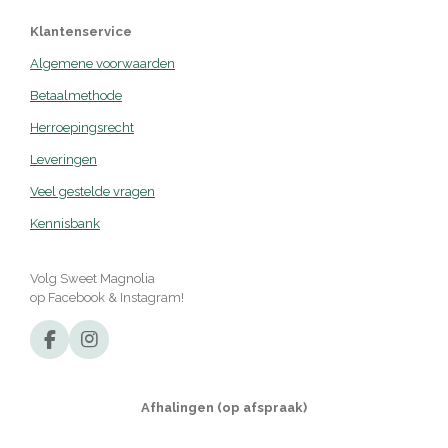
Klantenservice
Algemene voorwaarden
Betaalmethode
Herroepingsrecht
Leveringen
Veel gestelde vragen
Kennisbank
Volg Sweet Magnolia
op Facebook & Instagram!
F
I
a
n
c
s
e
t
Afhalingen (op afspraak)
b
a
o
g