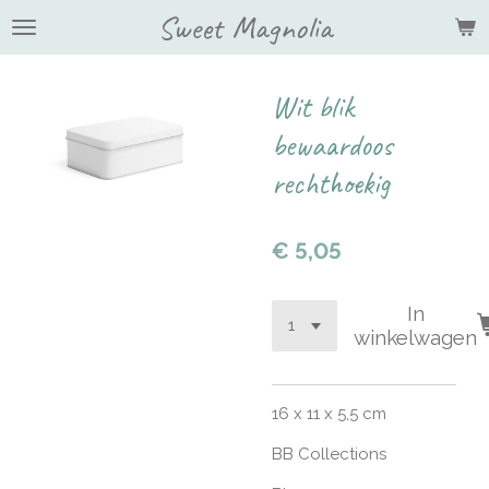
Sweet Magnolia
Ga
direct
naar
de
Wit blik
hoofdinhoud
bewaardoos
rechthoekig
€ 5,05
In
winkelwagen
16 x 11 x 5,5 cm
BB Collections