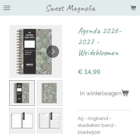
Sweet Magnolia
Ga
direct
naar
de
Agenda 2026-
hoofdinhoud
2027 -
Weidebloemen
€ 14,99
In winkelwagen
A5 - ringband -
elastieken band -
bladwijzer