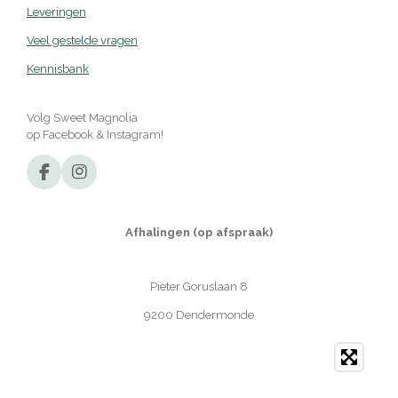
Leveringen
Veel gestelde vragen
Kennisbank
Volg Sweet Magnolia
op Facebook & Instagram!
F
I
a
n
c
s
e
t
Afhalingen (op afspraak)
b
a
o
g
o
r
Pieter Goruslaan 8
k
a
m
9200 Dendermonde