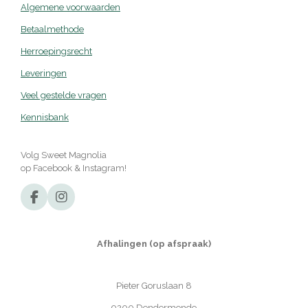
Algemene voorwaarden
Betaalmethode
Herroepingsrecht
Leveringen
Veel gestelde vragen
Kennisbank
Volg Sweet Magnolia
op Facebook & Instagram!
F
I
a
n
c
s
e
t
Afhalingen (op afspraak)
b
a
o
g
o
r
Pieter Goruslaan 8
k
a
m
9200 Dendermonde