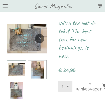
Sweet Magnolia
Ga
direct
naar
de
Vilten tas met de
hoofdinhoud
tekst 'The best
time for new
beginnings, is
now.
€ 24,95
In
winkelwagen