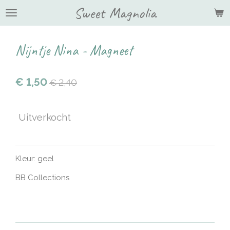
Sweet Magnolia
Ga
direct
naar
de
Nijntje Nina - Magneet
hoofdinhoud
€ 1,50
€ 2,40
Uitverkocht
Kleur: geel
BB Collections