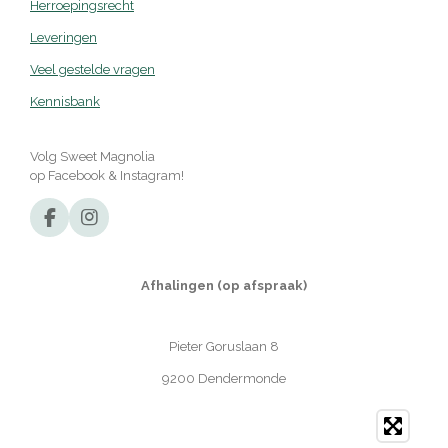
Herroepingsrecht
Leveringen
Veel gestelde vragen
Kennisbank
Volg Sweet Magnolia
op Facebook & Instagram!
F
I
a
n
c
s
e
t
Afhalingen (op afspraak)
b
a
o
g
o
r
Pieter Goruslaan 8
k
a
m
9200 Dendermonde