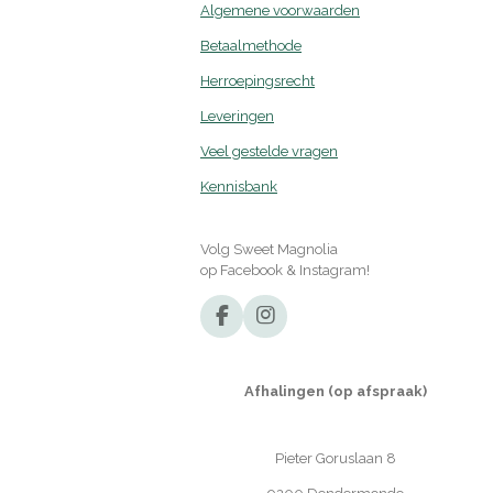
Algemene voorwaarden
Betaalmethode
Herroepingsrecht
Leveringen
Veel gestelde vragen
Kennisbank
Volg Sweet Magnolia
op Facebook & Instagram!
F
I
a
n
c
s
e
t
Afhalingen (op afspraak)
b
a
o
g
o
r
Pieter Goruslaan 8
k
a
m