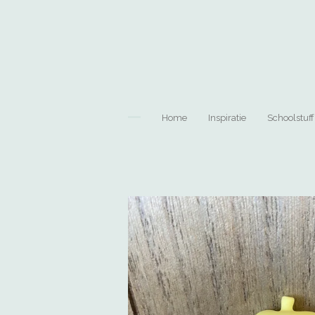
Ga
direct
naar
de
hoofdinhoud
Home
Inspiratie
Schoolstuff