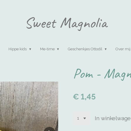
Sweet Magnolia
Hippe kids
Me-time
Geschenkjes Ottodil
Over mij
Pom - Magn
€ 1,45
In winkelwag