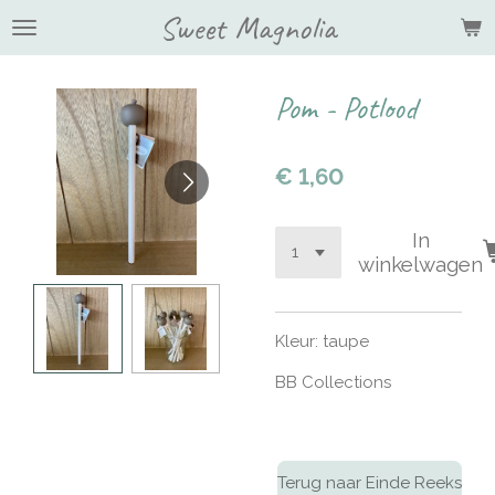
Sweet Magnolia
Ga
direct
naar
de
Pom - Potlood
hoofdinhoud
€ 1,60
In
winkelwagen
Kleur: taupe
BB Collections
Terug naar Einde Reeks