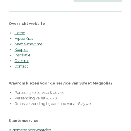
Overzicht website
Home
Hippe Kids
Mama-me-time
Koopjes
Inspiratie
Over mij
Contact
Waarom kiezen voor de service van Sweet Magnolia?
Persoonlijke service & advies
Verzending vanaf €5,70
Gratis verzending bij aankoop vanaf €75,00
Klantenservice
Algemene voorwaarden