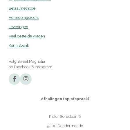
Betaalmethode
Herroepingsrecht
Leveringen
Veel gestelde vragen
Kennisbank
Volg Sweet Magnolia
op Facebook & Instagram!
F
I
a
n
c
s
e
t
Afhalingen (op afspraak)
b
a
o
g
o
r
Pieter Goruslaan 8
k
a
m
9200 Dendermonde