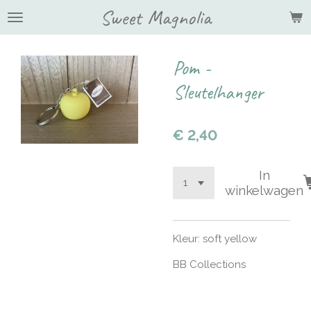
Sweet Magnolia
Ga
direct
naar
de
Pom -
hoofdinhoud
Sleutelhanger
€ 2,40
In
winkelwagen
Kleur: soft yellow
BB Collections