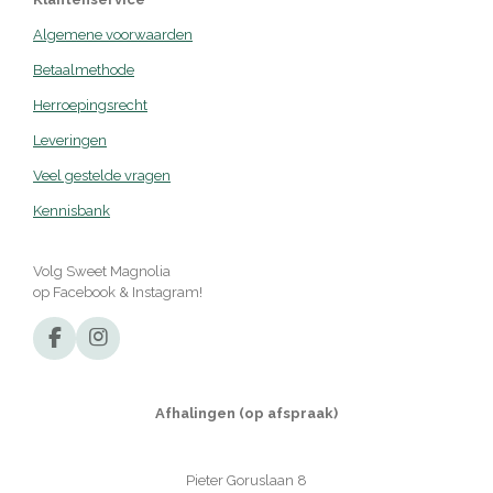
Algemene voorwaarden
Betaalmethode
Herroepingsrecht
Leveringen
Veel gestelde vragen
Kennisbank
Volg Sweet Magnolia
op Facebook & Instagram!
F
I
a
n
c
s
e
t
Afhalingen (op afspraak)
b
a
o
g
o
r
Pieter Goruslaan 8
k
a