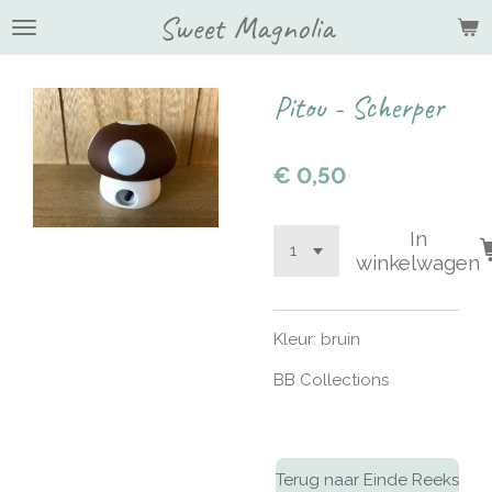
Sweet Magnolia
Ga
direct
naar
de
Pitou - Scherper
hoofdinhoud
€ 0,50
In
winkelwagen
Kleur: bruin
BB Collections
Terug naar Einde Reeks