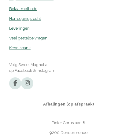
Betaalmethode
Herroepingsrecht
Leveringen
Veel gestelde vragen
Kennisbank
Volg Sweet Magnolia
op Facebook & Instagram!
F
I
a
n
c
s
e
t
Afhalingen (op afspraak)
b
a
o
g
o
r
Pieter Goruslaan 8
k
a
m
9200 Dendermonde