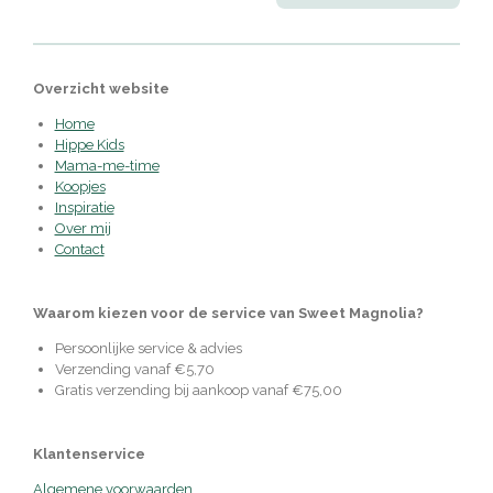
Overzicht website
Home
Hippe Kids
Mama-me-time
Koopjes
Inspiratie
Over mij
Contact
Waarom kiezen voor de service van Sweet Magnolia?
Persoonlijke service & advies
Verzending vanaf €5,70
Gratis verzending bij aankoop vanaf €75,00
Klantenservice
Algemene voorwaarden