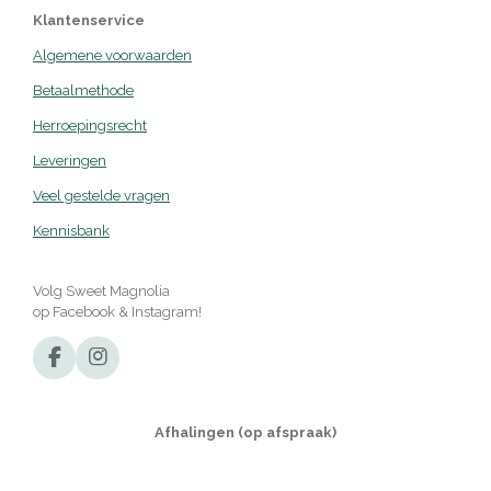
Klantenservice
Algemene voorwaarden
Betaalmethode
Herroepingsrecht
Leveringen
Veel gestelde vragen
Kennisbank
Volg Sweet Magnolia
op Facebook & Instagram!
F
I
a
n
c
s
e
t
Afhalingen (op afspraak)
b
a
o
g
o
r