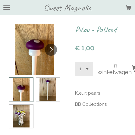
Sweet Magnolia
Ga
direct
naar
de
Pitou - Potlood
hoofdinhoud
€ 1,00
In
winkelwagen
Kleur: paars
BB Collections