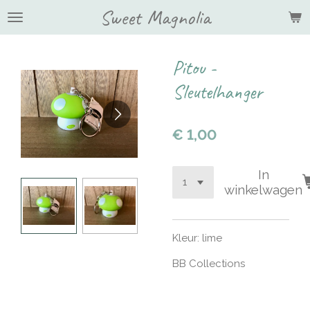
Sweet Magnolia
Ga
direct
naar
de
Pitou -
hoofdinhoud
Sleutelhanger
€ 1,00
In
winkelwagen
Kleur: lime
BB Collections