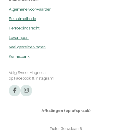
Algemene voorwaarden
Betaalmethode
Herroepingsrecht
Leveringen
Veel gestelde vragen
Kennisbank
Volg Sweet Magnolia
op Facebook & Instagram!
F
I
a
n
c
s
e
t
Afhalingen (op afspraak)
b
a
o
g
o
r
Pieter Goruslaan 8
k
a