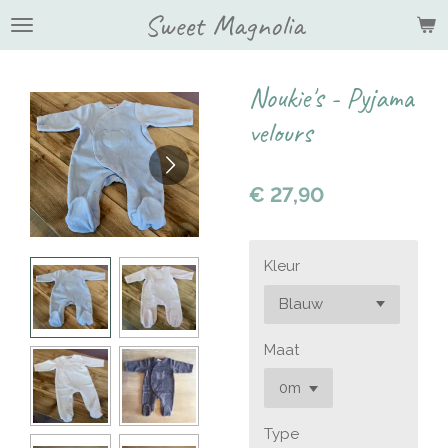
Sweet Magnolia
Ga
direct
naar
de
Noukie's - Pyjama
hoofdinhoud
velours
€ 27,90
Kleur
Maat
Type