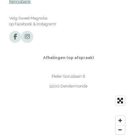
Kennisbank
Volg Sweet Magnolia
op Facebook & Instagram!
F
I
a
n
c
s
e
t
Afhalingen (op afspraak)
b
a
o
g
o
r
Pieter Goruslaan 8
k
a
m
9200 Dendermonde