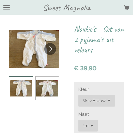
Sweet Magnolia
Ga
direct
naar
de
Noukie's - Set van
hoofdinhoud
2 pyjama's uit
velours
€ 39,90
Kleur
Maat