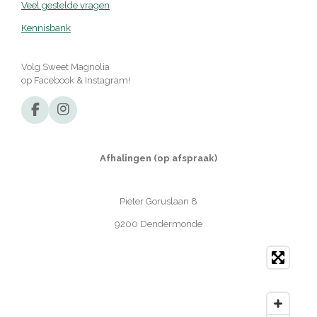
Veel gestelde vragen
Kennisbank
Volg Sweet Magnolia
op Facebook & Instagram!
F
I
a
n
c
s
e
t
Afhalingen (op afspraak)
b
a
o
g
o
r
Pieter Goruslaan 8
k
a
m
9200 Dendermonde