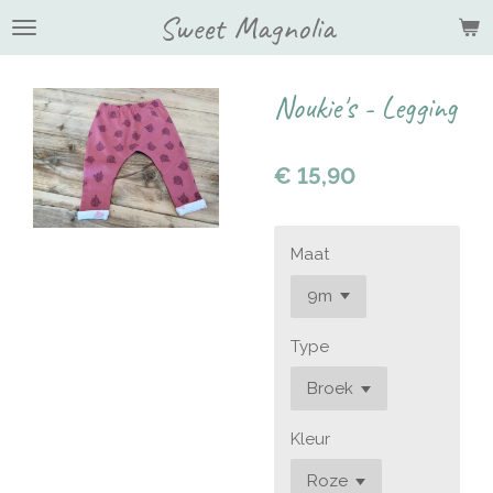
Sweet Magnolia
Ga
direct
naar
de
Noukie's - Legging
hoofdinhoud
€ 15,90
Maat
Type
Kleur