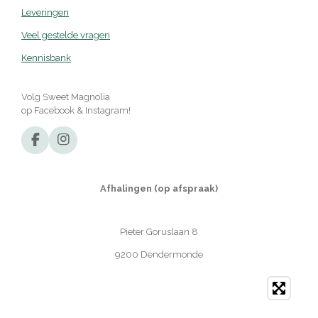
Leveringen
Veel gestelde vragen
Kennisbank
Volg Sweet Magnolia
op Facebook & Instagram!
F
I
a
n
c
s
e
t
Afhalingen (op afspraak)
b
a
o
g
o
r
Pieter Goruslaan 8
k
a
m
9200 Dendermonde