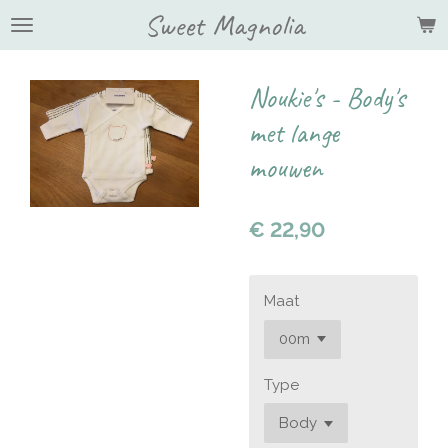
Sweet Magnolia
Ga
direct
naar
de
Noukie's - Body's
hoofdinhoud
met lange
mouwen
€ 22,90
Maat
Type