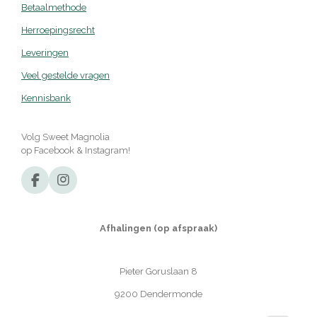
Betaalmethode
Herroepingsrecht
Leveringen
Veel gestelde vragen
Kennisbank
Volg Sweet Magnolia
op Facebook & Instagram!
F
I
a
n
c
s
e
t
Afhalingen (op afspraak)
b
a
o
g
o
r
Pieter Goruslaan 8
k
a
m
9200 Dendermonde