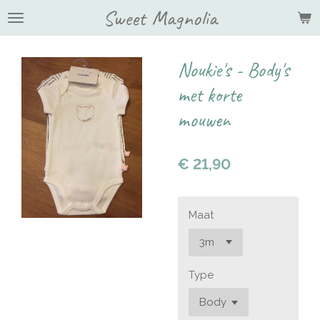
Sweet Magnolia
Ga
direct
naar
de
Noukie's - Body's
hoofdinhoud
met korte
mouwen
€ 21,90
Maat
Type