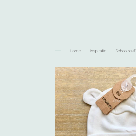
Ga
direct
naar
de
hoofdinhoud
Home
Inspiratie
Schoolstuff