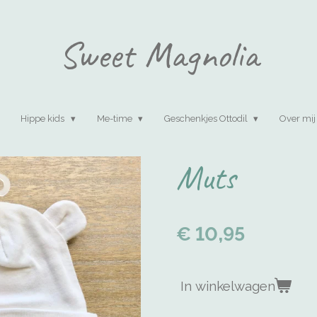
Sweet Magnolia
Hippe kids
Me-time
Geschenkjes Ottodil
Over mij
Muts
€ 10,95
In winkelwagen