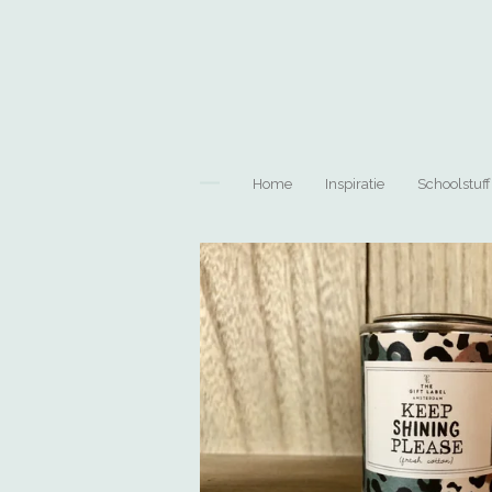
Ga
direct
naar
de
hoofdinhoud
Home
Inspiratie
Schoolstuff