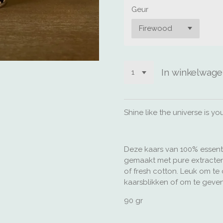
Geur
In winkelwag
Shine like the universe is you
Deze kaars van 100% essentië
gemaakt met pure extracten
of fresh cotton. Leuk om t
kaarsblikken of om te geve
90 gr