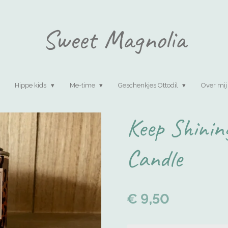
Sweet Magnolia
Hippe kids
Me-time
Geschenkjes Ottodil
Over mij
Keep Shinin
Candle
€ 9,50