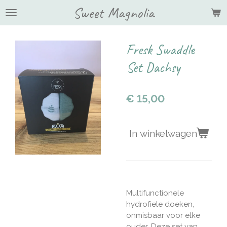
Sweet Magnolia
Ga
direct
naar
de
Fresk Swaddle
hoofdinhoud
Set Dachsy
€ 15,00
In winkelwagen
Multifunctionele
hydrofiele doeken,
onmisbaar voor elke
ouder. Deze set van