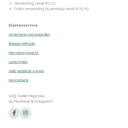
Verzending vanaf €5,70
Gratis verzending bij aankoop vanaf €75,00
Klantenservice
Algemene voorwaarden
Betaalmethode
Herroepingsrecht
Leveringen
Veel gestelde vragen
Kennisbank
Volg Sweet Magnolia
op Facebook & Instagram!
F
I
a
n
c
s